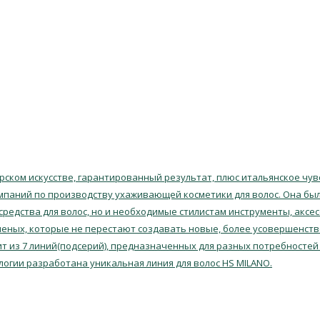
ском искусстве, гарантированный результат, плюс итальянское чувс
мпаний по производству ухаживающей косметики для волос. Она была
 средства для волос, но и необходимые стилистам инструменты, аксе
еных, которые не перестают создавать новые, более усовершенств
т из 7 линий(подсерий), предназначенных для разных потребностей 
логии разработана уникальная линия для волос HS MILANO.