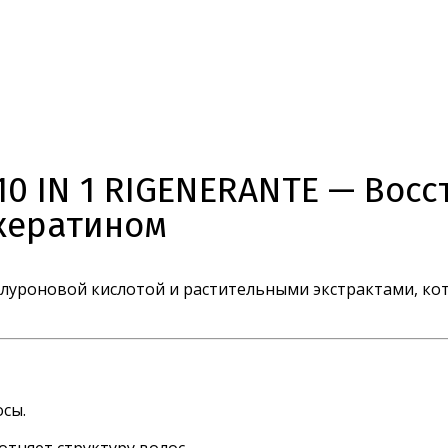
10 IN 1 RIGENERANTE — Вос
 кератином
уроновой кислотой и растительными экстрактами, кот
осы.
тняет структуру волос.