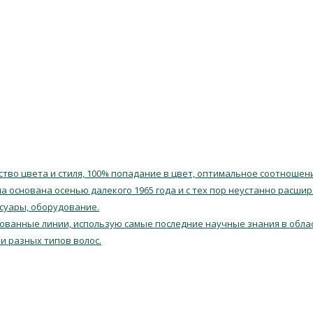
тво цвета и стиля, 100% попадание в цвет, оптимальное соотношен
 основана осенью далекого 1965 года и с тех пор неустанно расшир
ссуары, оборудование.
ованные линии, использую самые последние научные знания в облас
и разных типов волос.