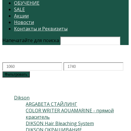
ОБУЧЕНИЕ
SALE
Акции
Новости
Контакты и Реквизиты
Напечатайте для поиска
Фильтровать по цене
Минимальная
Максимальная
цена
цена
Фильтровать
Каталог
Dikson
(230)
ARGABETA СТАЙЛИНГ
(15)
COLOR WRITER AQUAMARINE - прямой
краситель
(10)
DIKSON Hair Bleaching System
(9)
DIKSON ОКРАШИВАНИЕ
(115)