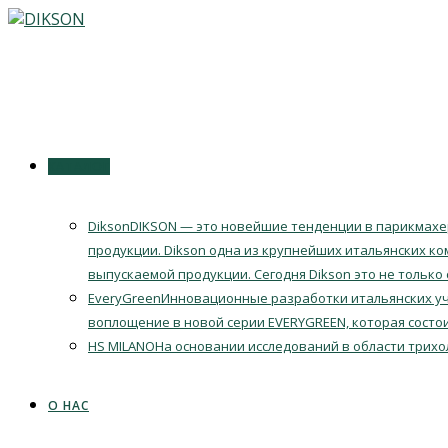
Перейти
к
содержимому
КАТАЛОГ
Dikson
DIKSON — это новейшие тенденции в парикмахер
продукции. Dikson одна из крупнейших итальянских ко
выпускаемой продукции. Сегодня Dikson это не только
EveryGreen
Инновационные разработки итальянских уч
воплощение в новой серии EVERYGREEN, которая состои
HS MILANO
На основании исследований в области трихо
О НАС