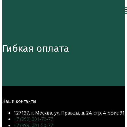
Бесплатная доставка при за
Быстрое обслуживание
Гибкая оплата
Гарантия качества
Наши контакты
127137, г. Москва, ул. Правды, д. 24, стр. 4, офис 31
Откроется
+7 (999) 001-70-77
в
Откроется
+7 (999) 001-50-77