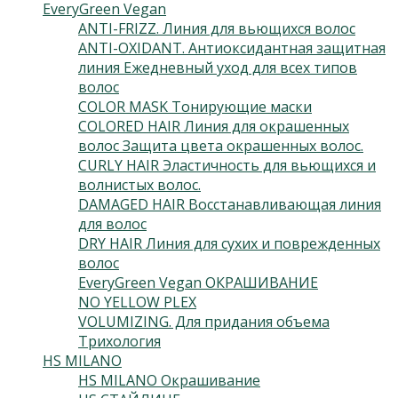
EveryGreen Vegan
(133)
ANTI-FRIZZ. Линия для вьющихся волос
(4)
ANTI-OXIDANT. Антиоксидантная защитная
линия Ежедневный уход для всех типов
волос
(2)
COLOR MASK Тонирующие маски
(6)
COLORED HAIR Линия для окрашенных
волос Защита цвета окрашенных волос.
(3)
CURLY HAIR Эластичность для вьющихся и
волнистых волос.
(3)
DAMAGED HAIR Восстанавливающая линия
для волос
(5)
DRY HAIR Линия для сухих и поврежденных
волос
(3)
EveryGreen Vegan ОКРАШИВАНИЕ
(92)
NO YELLOW PLEX
(4)
VOLUMIZING. Для придания объема
(3)
Трихология
(7)
HS MILANO
(41)
HS MILANO Окрашивание
(3)