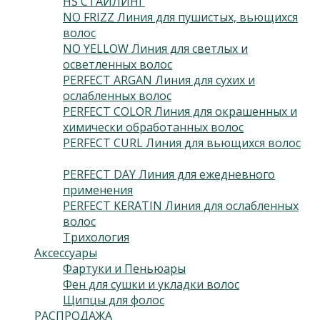
HS СТАЙЛИНГ
(13)
NO FRIZZ Линия для пушистых, вьющихся
волос
(4)
NO YELLOW Линия для светлых и
осветленных волос
(3)
PERFECT ARGAN Линия для сухих и
ослабленных волос
(3)
PERFECT COLOR Линия для окрашенных и
химически обработанных волос
(3)
PERFECT CURL Линия для вьющихся волос
(3)
PERFECT DAY Линия для ежедневного
применения
(2)
PERFECT KERATIN Линия для ослабленных
волос
(3)
Трихология
(2)
Аксессуары
(24)
Фартуки и Пеньюары
(2)
Фен для сушки и укладки волос
(5)
Щипцы для фолос
(2)
РАСПРОДАЖА
(13)