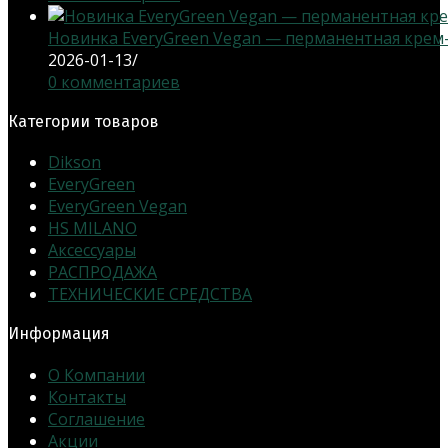
Новинка EveryGreen Vegan — перманентная крем-кр
2026-01-13
/
0 комментариев
Категории товаров
Dikson
EveryGreen
EveryGreen Vegan
HS MILANO
Аксессуары
РАСПРОДАЖА
ТЕХНИЧЕСКИЕ СРЕДСТВА
Информация
О Компании
Контакты
Соглашение
Акции