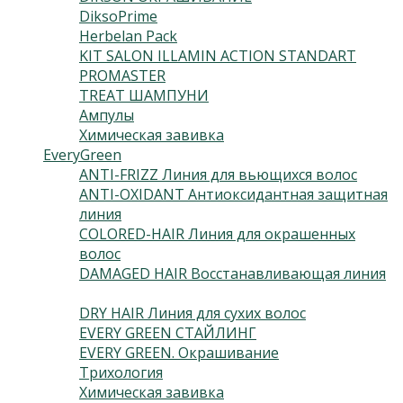
DiksoPrime
(54)
Herbelan Pack
(2)
KIT SALON ILLAMIN ACTION STANDART
(1)
PROMASTER
(13)
TREAT ШАМПУНИ
(2)
Ампулы
(7)
Химическая завивка
(2)
EveryGreen
(46)
ANTI-FRIZZ Линия для вьющихся волос
(4)
ANTI-OXIDANT Антиоксидантная защитная
линия
(3)
COLORED-HAIR Линия для окрашенных
волос
(5)
DAMAGED HAIR Восстанавливающая линия
(3)
DRY HAIR Линия для сухих волос
(3)
EVERY GREEN СТАЙЛИНГ
(10)
EVERY GREEN. Окрашивание
(6)
Трихология
(9)
Химическая завивка
(3)