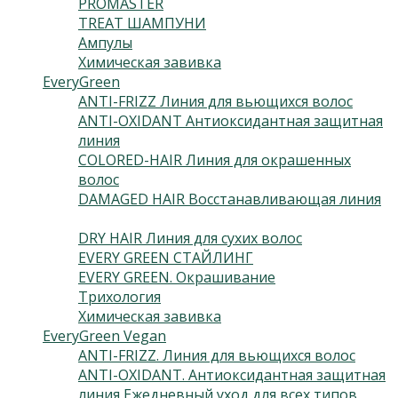
PROMASTER
(13)
TREAT ШАМПУНИ
(2)
Ампулы
(7)
Химическая завивка
(2)
EveryGreen
(46)
ANTI-FRIZZ Линия для вьющихся волос
(4)
ANTI-OXIDANT Антиоксидантная защитная
линия
(3)
COLORED-HAIR Линия для окрашенных
волос
(5)
DAMAGED HAIR Восстанавливающая линия
(3)
DRY HAIR Линия для сухих волос
(3)
EVERY GREEN СТАЙЛИНГ
(10)
EVERY GREEN. Окрашивание
(6)
Трихология
(9)
Химическая завивка
(3)
EveryGreen Vegan
(133)
ANTI-FRIZZ. Линия для вьющихся волос
(4)
ANTI-OXIDANT. Антиоксидантная защитная
линия Ежедневный уход для всех типов