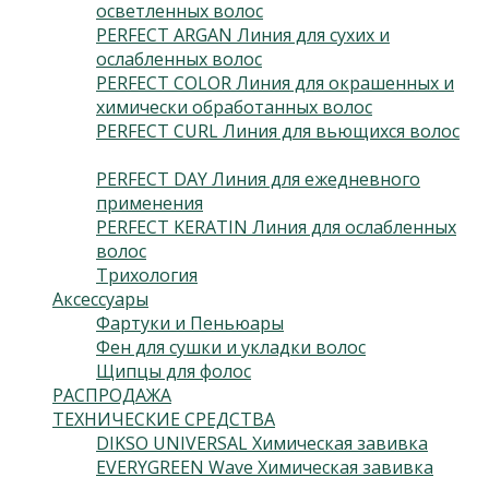
осветленных волос
(3)
PERFECT ARGAN Линия для сухих и
ослабленных волос
(3)
PERFECT COLOR Линия для окрашенных и
химически обработанных волос
(3)
PERFECT CURL Линия для вьющихся волос
(3)
PERFECT DAY Линия для ежедневного
применения
(2)
PERFECT KERATIN Линия для ослабленных
волос
(3)
Трихология
(2)
Аксессуары
(24)
Фартуки и Пеньюары
(2)
Фен для сушки и укладки волос
(5)
Щипцы для фолос
(2)
РАСПРОДАЖА
(13)
ТЕХНИЧЕСКИЕ СРЕДСТВА
(5)
DIKSO UNIVERSAL Химическая завивка
(2)
EVERYGREEN Wave Химическая завивка
(3)