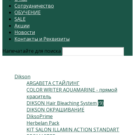
Сотрудничество
ОБУЧЕНИЕ
SALE
Акции
Новости
Контакты и Реквизиты
Напечатайте для поиска
Каталог
Dikson
(230)
ARGABETA СТАЙЛИНГ
(15)
COLOR WRITER AQUAMARINE - прямой
краситель
(10)
DIKSON Hair Bleaching System
(9)
DIKSON ОКРАШИВАНИЕ
(115)
DiksoPrime
(54)
Herbelan Pack
(2)
KIT SALON ILLAMIN ACTION STANDART
(1)