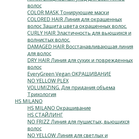
волос
(2)
COLOR MASK Тонирующие маски
(6)
COLORED HAIR Линия для окрашенных
волос Защита цвета окрашенных волос.
(3)
CURLY HAIR Эластичность для вьющихся и
волнистых волос.
(3)
DAMAGED HAIR Восстанавливающая линия
для волос
(5)
DRY HAIR Линия для сухих и поврежденных
волос
(3)
EveryGreen Vegan ОКРАШИВАНИЕ
(92)
NO YELLOW PLEX
(4)
VOLUMIZING. Для придания объема
(3)
Трихология
(7)
HS MILANO
(41)
HS MILANO Окрашивание
(3)
HS СТАЙЛИНГ
(13)
NO FRIZZ Линия для пушистых, вьющихся
волос
(4)
NO YELLOW Линия для светлых и