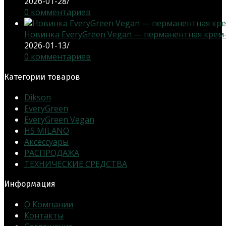
2026-01-28
/
0 комментариев
Новинка EveryGreen Vegan — перманентная крем-кр
2026-01-13
/
0 комментариев
Категории товаров
Dikson
EveryGreen
EveryGreen Vegan
HS MILANO
Аксессуары
РАСПРОДАЖА
ТЕХНИЧЕСКИЕ СРЕДСТВА
Информация
О Компании
Контакты