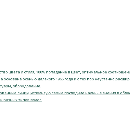
тво цвета и стиля, 100% попадание в цвет, оптимальное соотношен
 основана осенью далекого 1965 года и с тех пор неустанно расшир
ссуары, оборудование.
ованные линии, использую самые последние научные знания в облас
и разных типов волос.