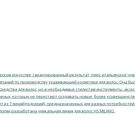
ском искусстве, гарантированный результат, плюс итальянское чувс
мпаний по производству ухаживающей косметики для волос. Она была
 средства для волос, но и необходимые стилистам инструменты, аксе
еных, которые не перестают создавать новые, более усовершенств
т из 7 линий(подсерий), предназначенных для разных потребностей 
логии разработана уникальная линия для волос HS MILANO.