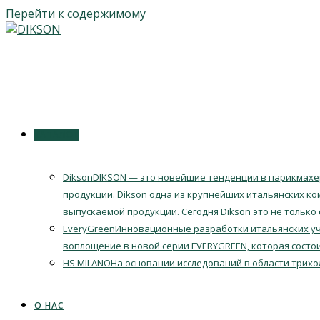
Перейти к содержимому
КАТАЛОГ
Dikson
DIKSON — это новейшие тенденции в парикмахер
продукции. Dikson одна из крупнейших итальянских ко
выпускаемой продукции. Сегодня Dikson это не только
EveryGreen
Инновационные разработки итальянских уч
воплощение в новой серии EVERYGREEN, которая состои
HS MILANO
На основании исследований в области трихо
О НАС