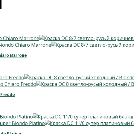
N
hiaro Marrone
 Freddo
do Platino