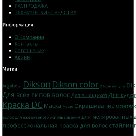
РАСПРОДАЖА
ТЕХНИЧЕСКИЕ СРЕДСТВА
Информация
О Компании
Контакты
Соглашение
Акции
Метки
Dikson
Dikson color
Di
Argabeta
Dikson ампулы
Для всех типов волос
Для кудр
Для вьющихся
Краска DC
Маска
Окрашивание
Осветля
Масло
для мелированных
волос
для ежедневного использования
стайлин
профессиональная краска для волос