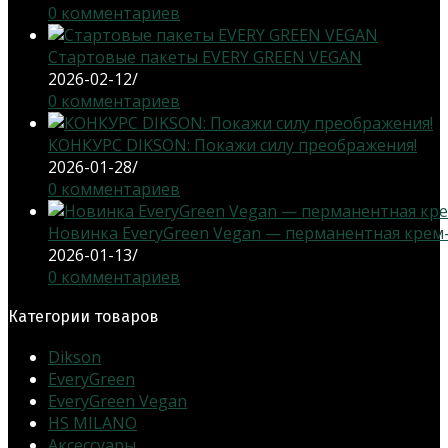
0 комментариев
Стартовые пакеты EVERY GREEN VEGAN
2026-02-12
/
0 комментариев
КОНКУРС DIKSON: Покажи силу преображения!
2026-01-28
/
0 комментариев
Новинка EveryGreen Vegan — перманентная крем-кр
2026-01-13
/
0 комментариев
Категории товаров
Dikson
EveryGreen
EveryGreen Vegan
HS MILANO
Аксессуары