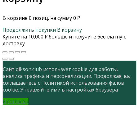
В корзине
0
позиц. на сумму
0
₽
Продолжить покупки
В корзину
Купите на
10,000
₽
больше и получите бесплатную
доставку
Сайт dikson.club использует cookie для работы,
анализа трафика и персонализации. Продолжая, вы
соглашаетесь с Политикой использования фалов
cookie. Управляйте ими в настройках браузера
Я согласен