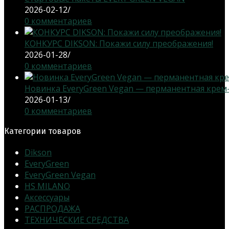
2026-02-12
/
0 комментариев
КОНКУРС DIKSON: Покажи силу преображения!
2026-01-28
/
0 комментариев
Новинка EveryGreen Vegan — перманентная крем-кр
2026-01-13
/
0 комментариев
Категории товаров
Dikson
EveryGreen
EveryGreen Vegan
HS MILANO
Аксессуары
РАСПРОДАЖА
ТЕХНИЧЕСКИЕ СРЕДСТВА