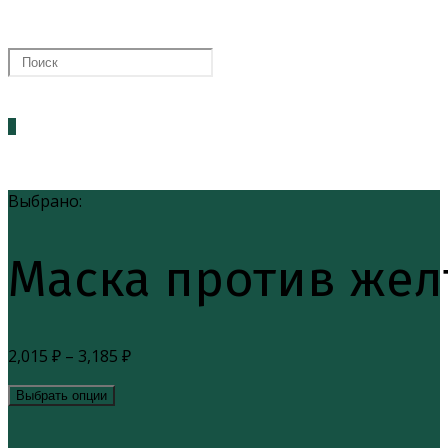
0
Выбрано:
Маска против жел
2,015
₽
–
3,185
₽
Выбрать опции