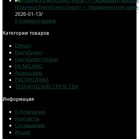
Новинка EveryGreen Vegan — перманентная крем-кр
2026-01-13
/
0 комментариев
Категории товаров
Dikson
EveryGreen
EveryGreen Vegan
HS MILANO
Аксессуары
РАСПРОДАЖА
ТЕХНИЧЕСКИЕ СРЕДСТВА
Информация
О Компании
Контакты
Соглашение
Акции