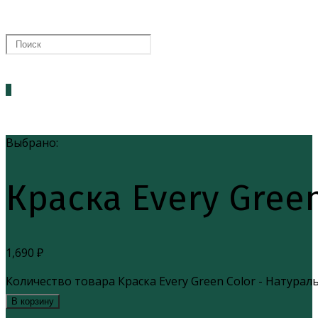
0
Выбрано:
Краска Every Gree
1,690
₽
Количество товара Краска Every Green Color - Натур
В корзину