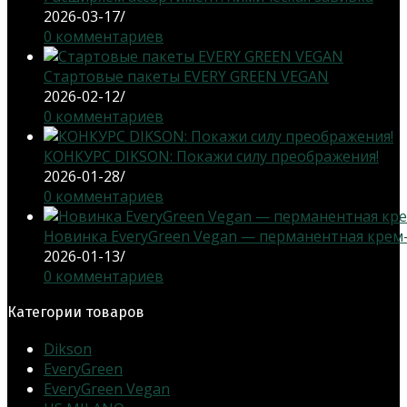
2026-03-17
/
0 комментариев
Стартовые пакеты EVERY GREEN VEGAN
2026-02-12
/
0 комментариев
КОНКУРС DIKSON: Покажи силу преображения!
2026-01-28
/
0 комментариев
Новинка EveryGreen Vegan — перманентная крем-кр
2026-01-13
/
0 комментариев
Категории товаров
Dikson
EveryGreen
EveryGreen Vegan