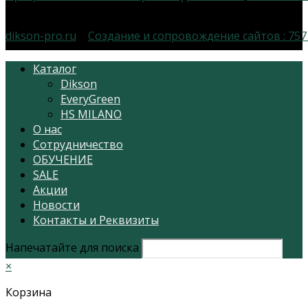
dikson-pro.ru
|
Создание и сопровождение сайтов :
757
Каталог
Dikson
EveryGreen
HS MILANO
О нас
Сотрудничество
ОБУЧЕНИЕ
SALE
Акции
Новости
Контакты и Реквизиты
Напечатайте для поиска
×
Корзина