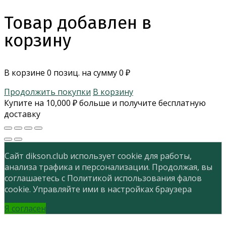
Товар добавлен в
корзину
В корзине
0
позиц. на сумму
0
₽
Продолжить покупки
В корзину
Купите на
10,000
₽
больше и получите бесплатную
доставку
Сайт dikson.club использует cookie для работы,
анализа трафика и персонализации. Продолжая, вы
соглашаетесь с Политикой использования фалов
cookie. Управляйте ими в настройках браузера
Я согласен