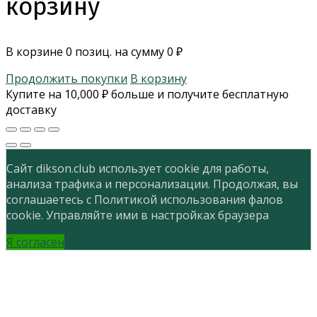
корзину
В корзине
0
позиц. на сумму
0
₽
Продолжить покупки
В корзину
Купите на
10,000
₽
больше и получите бесплатную
доставку
Сайт dikson.club использует cookie для работы,
анализа трафика и персонализации. Продолжая, вы
соглашаетесь с Политикой использования фалов
cookie. Управляйте ими в настройках браузера
Я согласен