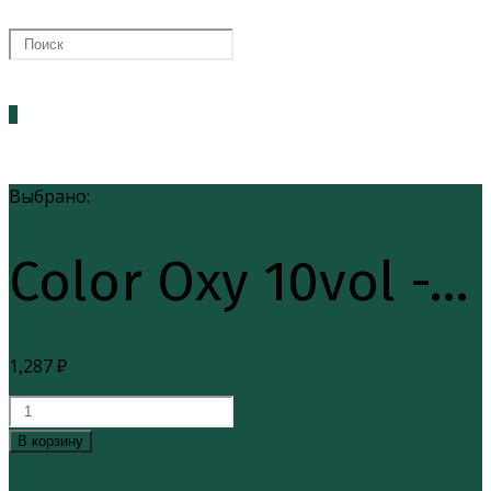
ПОИСК
0
ПО
Выбрано:
Color Oxy 10vol -…
ВЕБ-
1,287
₽
САЙТУ
Количество
товара
В корзину
Color
Oxy