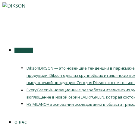
Перейти
к
содержимому
КАТАЛОГ
Dikson
DIKSON — это новейшие тенденции в парикмахер
продукции. Dikson одна из крупнейших итальянских ко
выпускаемой продукции. Сегодня Dikson это не только
EveryGreen
Инновационные разработки итальянских уч
воплощение в новой серии EVERYGREEN, которая состои
HS MILANO
На основании исследований в области трихо
О НАС