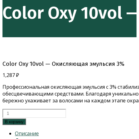
10vol
Color Oxy 10vol
-
Окисляющая
эмульсия
3%
Color Oxy 10vol — Окисляющая эмульсия 3%
1,287
₽
Профессиональная окисляющая эмульсия с 3% стабили
обесцвечивающими средствами. Благодаря уникальной
бережно ухаживает за волосами на каждом этапе окр
Количество
товара
В корзину
Color
Oxy
Описание