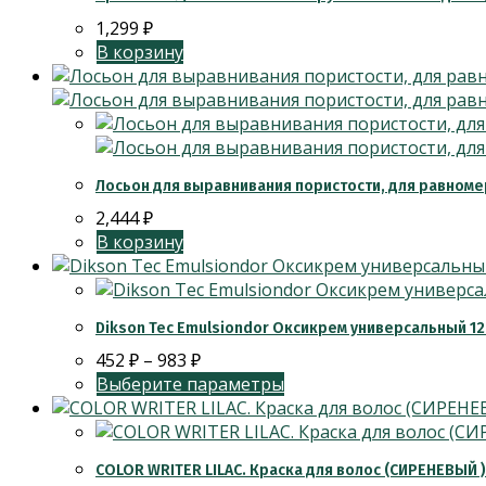
1,299
₽
В корзину
Лосьон для выравнивания пористости, для равноме
2,444
₽
В корзину
Dikson Tec Emulsiondor Оксикрем универсальный 1
452
₽
–
983
₽
Выберите параметры
COLOR WRITER LILAC. Краска для волос (СИРЕНЕВЫЙ )