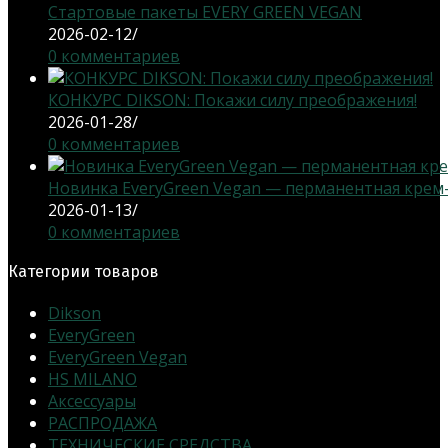
Стартовые пакеты EVERY GREEN VEGAN
2026-02-12
/
0 комментариев
КОНКУРС DIKSON: Покажи силу преображения!
2026-01-28
/
0 комментариев
Новинка EveryGreen Vegan — перманентная крем-кр
2026-01-13
/
0 комментариев
Категории товаров
Dikson
EveryGreen
EveryGreen Vegan
HS MILANO
Аксессуары
РАСПРОДАЖА
ТЕХНИЧЕСКИЕ СРЕДСТВА