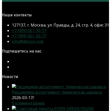
Наши контакты
127137, г. Москва, ул. Правды, д. 24, стр. 4, офис 31
Откроется
+7 (999) 001-70-77
в
Откроется
+7 (999) 001-50-77
Откроется
вашем
в
info@dikson.club
в
приложении
вашем
Подпишитесь на нас
вашем
приложении
приложении
Откроется
в
Откроется
новой
в
Новости
вкладке
новой
вкладке
Расширяем ассортимент: Химическая завивка
2026-03-17
/
0 комментариев