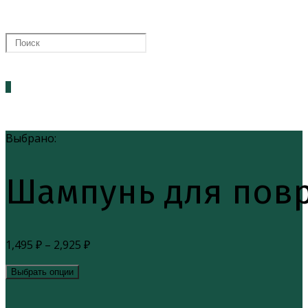
0
Выбрано:
Шампунь для пов
1,495
₽
–
2,925
₽
Выбрать опции