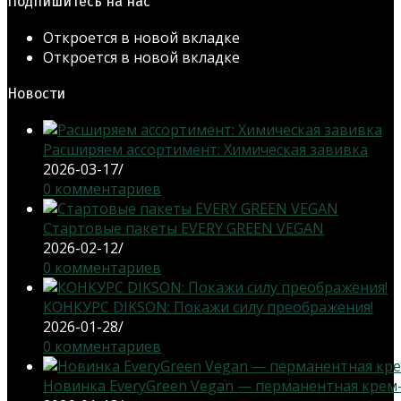
Подпишитесь на нас
Откроется в новой вкладке
Откроется в новой вкладке
Новости
Расширяем ассортимент: Химическая завивка
2026-03-17
/
0 комментариев
Стартовые пакеты EVERY GREEN VEGAN
2026-02-12
/
0 комментариев
КОНКУРС DIKSON: Покажи силу преображения!
2026-01-28
/
0 комментариев
Новинка EveryGreen Vegan — перманентная крем-кр