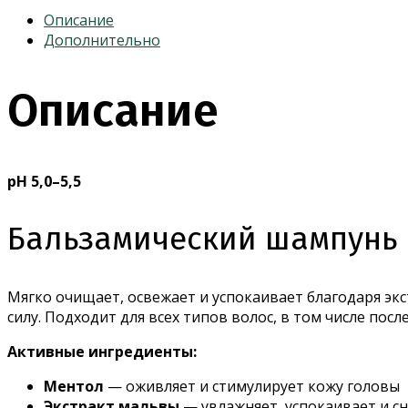
PACK
Описание
SHAMPOO
Дополнительно
-
Растительный
Описание
бальзам-
шампунь
pH 5,0–5,5
Бальзамический шампунь 
Мягко очищает, освежает и успокаивает благодаря эк
силу. Подходит для всех типов волос, в том числе пос
Активные ингредиенты:
Ментол
— оживляет и стимулирует кожу головы
Экстракт мальвы
— увлажняет, успокаивает и с