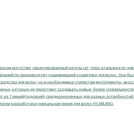
ском искусстве, гарантированный результат, плюс итальянское чувс
мпаний по производству ухаживающей косметики для волос. Она была
 средства для волос, но и необходимые стилистам инструменты, аксе
еных, которые не перестают создавать новые, более усовершенств
т из 7 линий(подсерий), предназначенных для разных потребностей 
логии разработана уникальная линия для волос HS MILANO.