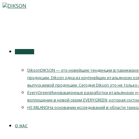
Перейти
к
содержимому
КАТАЛОГ
Dikson
DIKSON — это новейшие тенденции в парикмахер
продукции. Dikson одна из крупнейших итальянских ко
выпускаемой продукции. Сегодня Dikson это не только
EveryGreen
Инновационные разработки итальянских уч
воплощение в новой серии EVERYGREEN, которая состои
HS MILANO
На основании исследований в области трихо
О НАС