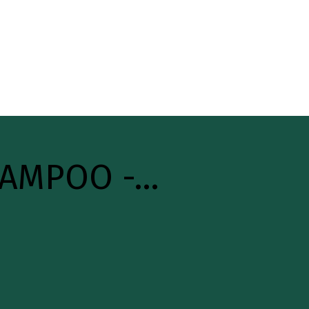
HAMPOO -…