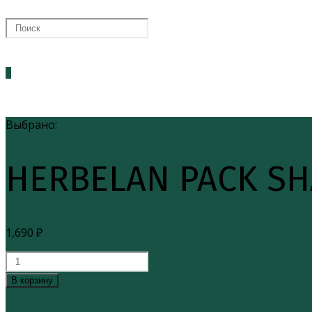
ПОИСК
0
ПО
Выбрано:
HERBELAN PACK S
ВЕБ-
1,690
₽
САЙТУ
Количество
товара
В корзину
HERBELAN
PACK