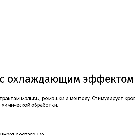
с охлаждающим эффектом 
страктам мальвы, ромашки и ментолу. Стимулирует кро
ле химической обработки.
нимает воспаление