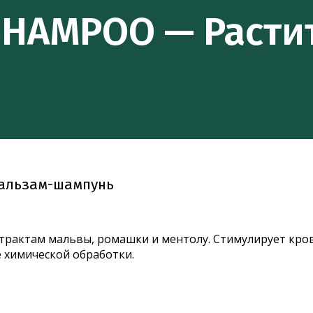
SHAMPOO — Расти
бальзам-шампунь
страктам мальвы, ромашки и ментолу. Стимулирует кро
ле химической обработки.