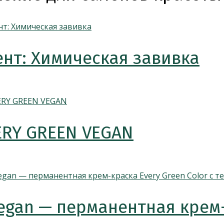
нт: Химическая завивка
ERY GREEN VEGAN
egan — перманентная крем-к