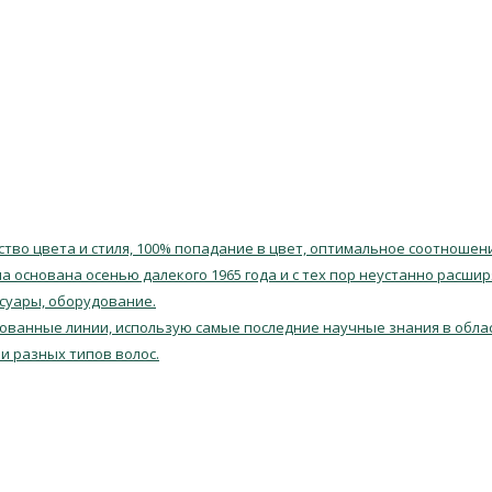
тво цвета и стиля, 100% попадание в цвет, оптимальное соотношен
 основана осенью далекого 1965 года и с тех пор неустанно расшир
ссуары, оборудование.
ованные линии, использую самые последние научные знания в облас
и разных типов волос.