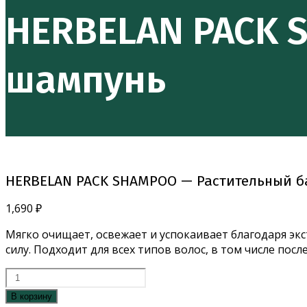
SHAMPOO
HERBELAN PACK 
-
Растительный
бальзам-
шампунь
шампунь
HERBELAN PACK SHAMPOO — Растительный 
1,690
₽
Мягко очищает, освежает и успокаивает благодаря эк
силу. Подходит для всех типов волос, в том числе пос
Количество
товара
В корзину
HERBELAN