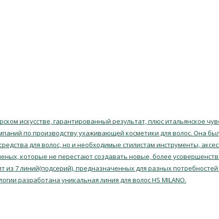
ском искусстве, гарантированный результат, плюс итальянское чувс
мпаний по производству ухаживающей косметики для волос. Она была
 средства для волос, но и необходимые стилистам инструменты, аксе
еных, которые не перестают создавать новые, более усовершенств
т из 7 линий(подсерий), предназначенных для разных потребностей 
логии разработана уникальная линия для волос HS MILANO.