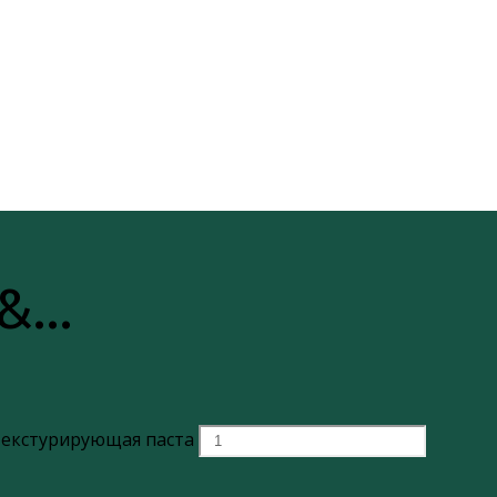
 &…
 Текстурирующая паста