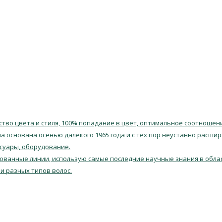
тво цвета и стиля, 100% попадание в цвет, оптимальное соотношен
 основана осенью далекого 1965 года и с тех пор неустанно расшир
ссуары, оборудование.
ованные линии, использую самые последние научные знания в облас
и разных типов волос.