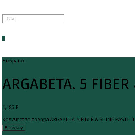
0
Выбрано:
ARGABETA. 5 FIBER
1,183
₽
Количество товара ARGABETA. 5 FIBER & SHINE PASTE.
В корзину