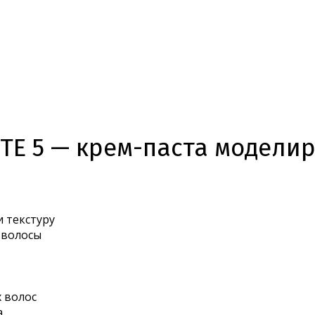
STE 5 — крем-паста модел
 текстуру
 волосы
 волос
а