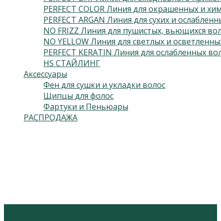
PERFECT COLOR Линия для окрашенных и хим
PERFECT ARGAN Линия для сухих и ослабленн
NO FRIZZ Линия для пушистых, вьющихся во
NO YELLOW Линия для светлых и осветленны
PERFECT KERATIN Линия для ослабленных во
HS СТАЙЛИНГ
Аксессуары
Фен для сушки и укладки волос
Щипцы для фолос
Фартуки и Пеньюары
РАСПРОДАЖА
Подпишитесь на нас
Откроется
в
Откроется
новой
в
вкладке
новой
вкладке