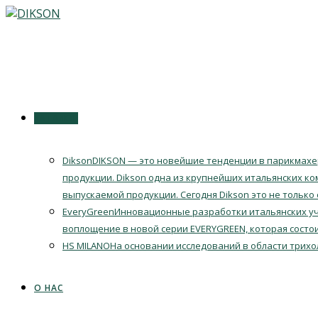
Перейти
к
содержимому
КАТАЛОГ
Dikson
DIKSON — это новейшие тенденции в парикмахер
продукции. Dikson одна из крупнейших итальянских ко
выпускаемой продукции. Сегодня Dikson это не только
EveryGreen
Инновационные разработки итальянских уч
воплощение в новой серии EVERYGREEN, которая состои
HS MILANO
На основании исследований в области трихо
О НАС