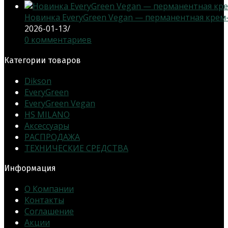
Новинка EveryGreen Vegan — перманентная крем-кр
2026-01-13
/
0 комментариев
Категории товаров
Dikson
EveryGreen
EveryGreen Vegan
HS MILANO
Аксессуары
РАСПРОДАЖА
ТЕХНИЧЕСКИЕ СРЕДСТВА
Информация
О Компании
Контакты
Соглашение
Акции