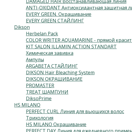
DAMAGED HAIR Восстанавливающая линия
ANTI-OXIDANT Антиоксидантная защитная л
EVERY GREEN. Окрашивание
EVERY GREEN СТАЙЛИНГ
Dikson
Herbelan Pack
COLOR WRITER AQUAMARINE - прямой красит
KIT SALON ILLAMIN ACTION STANDART
Химическая завивка
Ампулы
ARGABETA СТАЙЛИНГ
DIKSON Hair Bleaching System
DIKSON ОКРАШИВАНИЕ
PROMASTER
TREAT ШАМПУНИ
DiksoPrime
HS MILANO
PERFECT CURL Линия для вьющихся волос
Трихология
HS MILANO Окрашивание
PERFECT DAY Линия для ежедневного приме