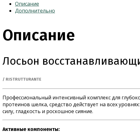
восстанавливающий
Описание
мгновенного
Дополнительно
действия
для
Описание
поврежденных
волос
/
RISTRUTTURANTE
Лосьон восстанавливающи
/ RISTRUTTURANTE
Профессиональный интенсивный комплекс для глубоког
протеинов шелка, средство действует на всех уровнях
силу, гладкость и роскошное сияние.
Активные компоненты: