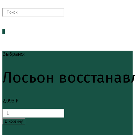
ПОИСК
0
ПО
Выбрано:
Лосьон восстана
ВЕБ-
2,093
₽
САЙТУ
Количество
товара
В корзину
Лосьон
восстанавливающий