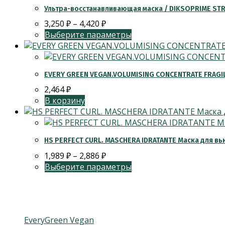
Ультра-восстанавливающая маска / DIKSOPRIME ST
3,250
₽
–
4,420
₽
Выберите параметры
EVERY GREEN VEGAN.VOLUMISING CONCENTRATE FRAGIL
2,464
₽
В корзину
HS PERFECT CURL. MASCHERA IDRATANTE Маска для в
1,989
₽
–
2,886
₽
Выберите параметры
Категории товаров
EveryGreen Vegan