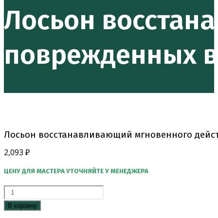
мгновенного
Лосьон восстан
действия
для
поврежденных
поврежденных в
волос
/
RISTRUTTURANTE
Лосьон восстанавливающий мгновенного дейст
2,093
₽
ЦЕНУ ДЛЯ МАСТЕРА УТОЧНЯЙТЕ У МЕНЕДЖЕРА
Количество
товара
В корзину
Лосьон