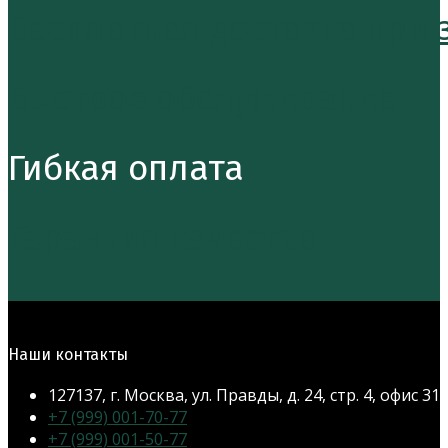
Бесплатная доставка при за
Быстрое обслуживание
Гибкая оплата
Гарантия качества
Наши контакты
127137, г. Москва, ул. Правды, д. 24, стр. 4, офис 31
Откроется
+7 (999) 001-70-77
в
Откроется
+7 (999) 001-50-77