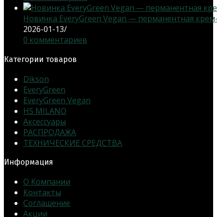
Новинка EveryGreen Vegan — перманентная крем-кр
2026-01-13
/
0 комментариев
Категории товаров
Dikson
EveryGreen
EveryGreen Vegan
HS MILANO
Аксессуары
РАСПРОДАЖА
ТЕХНИЧЕСКИЕ СРЕДСТВА
Информация
О Компании
Контакты
Соглашение
Акции