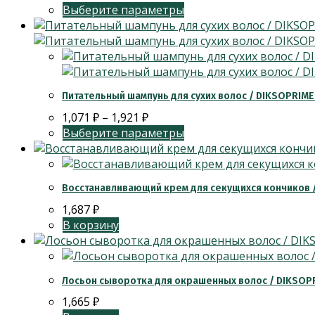
Выберите параметры
Питательный шампунь для сухих волос / DIKSOPRI
1,071
₽
–
1,921
₽
Выберите параметры
Восстанавливающий крем для секущихся кончиков /
1,687
₽
В корзину
Лосьон сыворотка для окрашенных волос / DIKSOP
1,665
₽