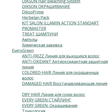
DIKSON Hair Bleaching System
(9)
DIKSON ОКРАШИВАНИЕ
(115)
DiksoPrime
(54)
Herbelan Pack
(2)
KIT SALON ILLAMIN ACTION STANDART
(1)
PROMASTER
(13)
TREAT ШАМПУНИ
(2)
Ампулы
(7)
Химическая завивка
(2)
EveryGreen
(46)
ANTI-FRIZZ Линия для вьющихся волос
(4)
ANTI-OXIDANT Антиоксидантная защитная
линия
(3)
COLORED-HAIR Линия для окрашенных
волос
(5)
DAMAGED HAIR Восстанавливающая линия
(3)
DRY HAIR Линия для сухих волос
(3)
EVERY GREEN СТАЙЛИНГ
(10)
EVERY GREEN. Окрашивание
(6)
Трихология
(9)