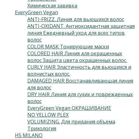
Химическая завивка
(3)
EveryGreen Vegan
(133)
ANTI-FRIZZ. Линия для вьющихся волос
(4)
ANTI-OXIDANT. Антиоксидантная защитная
линия Ежедневный уход для всех типов
волос
(2)
COLOR MASK Тонирующие маски
(6)
COLORED HAIR Линия для окрашенных
волос Защита цвета окрашенных волос.
(3)
CURLY HAIR Эластичность для вьющихся и
волнистых волос.
(3)
DAMAGED HAIR Восстанавливающая линия
для волос
(5)
DRY HAIR Линия для сухих и поврежденных
волос
(3)
EveryGreen Vegan ОКРАШИВАНИЕ
(92)
NO YELLOW PLEX
(4)
VOLUMIZING. Для придания объема
(3)
Трихология
(7)
HS MILANO
(41)