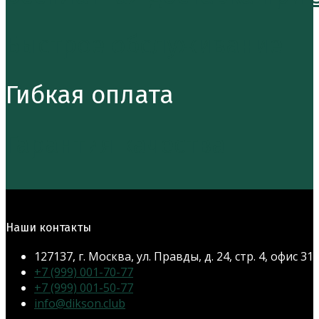
Быстрое обслуживание
Гибкая оплата
Гарантия качества
Наши контакты
127137, г. Москва, ул. Правды, д. 24, стр. 4, офис 31
Откроется
+7 (999) 001-70-77
в
Откроется
+7 (999) 001-50-77
Откроется
вашем
в
info@dikson.club
в
приложении
вашем