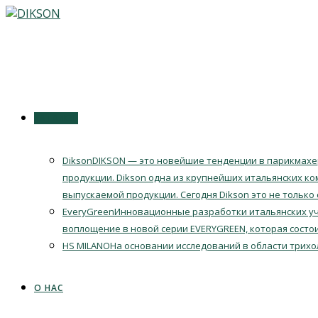
Перейти
к
содержимому
КАТАЛОГ
Dikson
DIKSON — это новейшие тенденции в парикмахер
продукции. Dikson одна из крупнейших итальянских ко
выпускаемой продукции. Сегодня Dikson это не только
EveryGreen
Инновационные разработки итальянских уч
воплощение в новой серии EVERYGREEN, которая состои
HS MILANO
На основании исследований в области трихо
О НАС