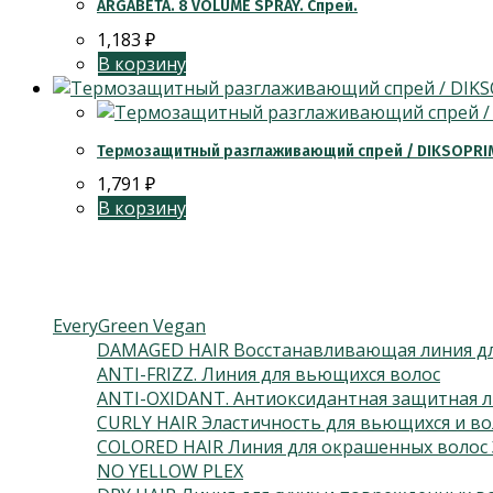
ARGABETA. 8 VOLUME SPRAY. Спрей.
1,183
₽
В корзину
Термозащитный разглаживающий спрей / DIKSOPRIME
1,791
₽
В корзину
Категории товаров
EveryGreen Vegan
DAMAGED HAIR Восстанавливающая линия дл
ANTI-FRIZZ. Линия для вьющихся волос
ANTI-OXIDANT. Антиоксидантная защитная л
CURLY HAIR Эластичность для вьющихся и во
COLORED HAIR Линия для окрашенных волос 
NO YELLOW PLEX