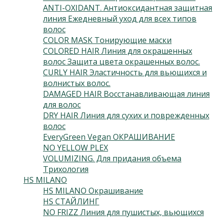
ANTI-OXIDANT. Антиоксидантная защитная
линия Ежедневный уход для всех типов
волос
(2)
COLOR MASK Тонирующие маски
(6)
COLORED HAIR Линия для окрашенных
волос Защита цвета окрашенных волос.
(3)
CURLY HAIR Эластичность для вьющихся и
волнистых волос.
(3)
DAMAGED HAIR Восстанавливающая линия
для волос
(5)
DRY HAIR Линия для сухих и поврежденных
волос
(3)
EveryGreen Vegan ОКРАШИВАНИЕ
(92)
NO YELLOW PLEX
(4)
VOLUMIZING. Для придания объема
(3)
Трихология
(7)
HS MILANO
(41)
HS MILANO Окрашивание
(3)
HS СТАЙЛИНГ
(13)
NO FRIZZ Линия для пушистых, вьющихся