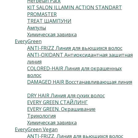
Herbelan Pack
(2)
KIT SALON ILLAMIN ACTION STANDART
(1)
PROMASTER
(13)
TREAT ШАМПУНИ
(2)
Ампулы
(7)
Химическая завивка
(2)
EveryGreen
(46)
ANTI-FRIZZ Линия для вьющихся волос
(4)
ANTI-OXIDANT Антиоксидантная защитная
линия
(3)
COLORED-HAIR Линия для окрашенных
волос
(5)
DAMAGED HAIR Восстанавливающая линия
(3)
DRY HAIR Линия для сухих волос
(3)
EVERY GREEN СТАЙЛИНГ
(10)
EVERY GREEN. Окрашивание
(6)
Трихология
(9)
Химическая завивка
(3)
EveryGreen Vegan
(133)
ANTI-FRIZZ. Линия для вьющихся волос
(4)