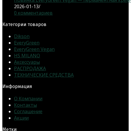
2026-01-13
/
0 комментариев
Категории товаров
Dikson
EveryGreen
EveryGreen Vegan
HS MILANO
Аксессуары
РАСПРОДАЖА
ТЕХНИЧЕСКИЕ СРЕДСТВА
Информация
О Компании
Контакты
Соглашение
Акции
Метки