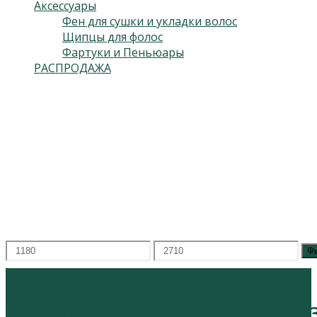
Аксессуары
Фен для сушки и укладки волос
Щипцы для фолос
Фартуки и Пеньюары
РАСПРОДАЖА
Подпишитесь на нас
Откроется
в
Откроется
новой
в
вкладке
новой
вкладке
Цена
Минимальная
Максимальная
Ф
цена
цена
Бесплатная доставка при за