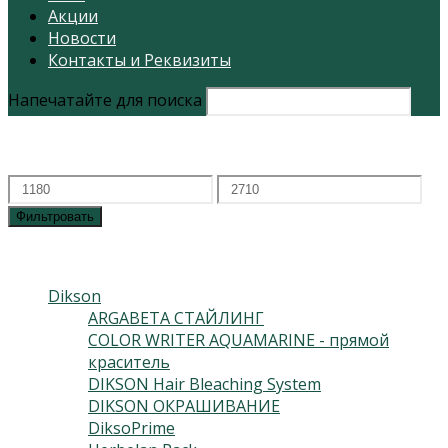
Акции
Новости
Контакты и Реквизиты
Напечатайте для поиска
Фильтровать по цене
Минимальная
Максимальная
цена
цена
Фильтровать
Каталог
Dikson
(230)
ARGABETA СТАЙЛИНГ
(15)
COLOR WRITER AQUAMARINE - прямой
краситель
(10)
DIKSON Hair Bleaching System
(9)
DIKSON ОКРАШИВАНИЕ
(115)
DiksoPrime
(54)