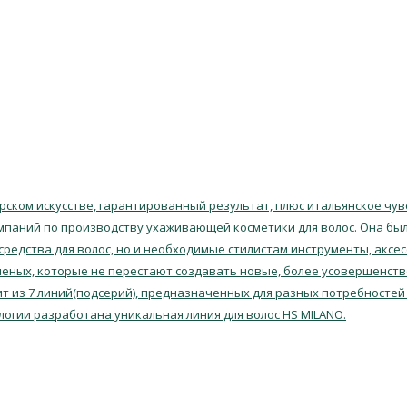
ском искусстве, гарантированный результат, плюс итальянское чувс
мпаний по производству ухаживающей косметики для волос. Она была
 средства для волос, но и необходимые стилистам инструменты, аксе
еных, которые не перестают создавать новые, более усовершенств
т из 7 линий(подсерий), предназначенных для разных потребностей 
логии разработана уникальная линия для волос HS MILANO.