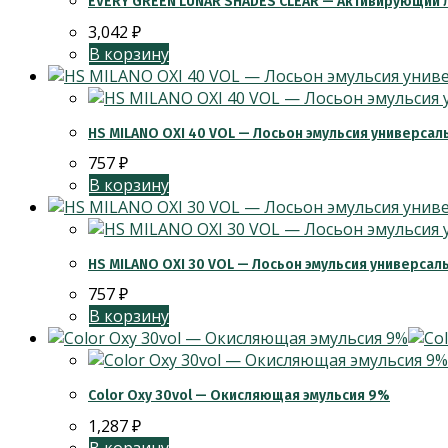
EVERY GREEN LUNAR SHADES CLEAR — Активирующий 
3,042
₽
В корзину
HS MILANO OXI 40 VOL — Лосьон эмульсия универсал
757
₽
В корзину
HS MILANO OXI 30 VOL — Лосьон эмульсия универсал
757
₽
В корзину
Color Oxy 30vol — Окисляющая эмульсия 9%
1,287
₽
В корзину