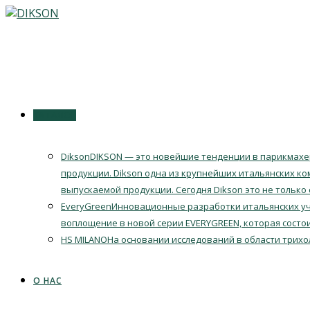
Перейти
к
содержимому
КАТАЛОГ
Dikson
DIKSON — это новейшие тенденции в парикмахер
продукции. Dikson одна из крупнейших итальянских ко
выпускаемой продукции. Сегодня Dikson это не только
EveryGreen
Инновационные разработки итальянских уч
воплощение в новой серии EVERYGREEN, которая состои
HS MILANO
На основании исследований в области трихо
О НАС