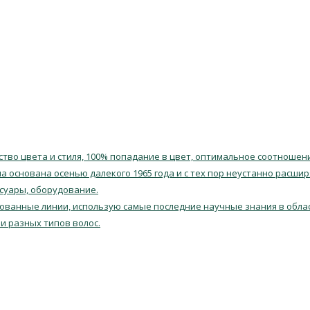
тво цвета и стиля, 100% попадание в цвет, оптимальное соотношен
 основана осенью далекого 1965 года и с тех пор неустанно расшир
ссуары, оборудование.
ованные линии, использую самые последние научные знания в облас
и разных типов волос.