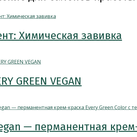
нт: Химическая завивка
ERY GREEN VEGAN
egan — перманентная крем-к