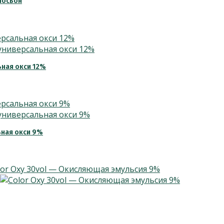
лосьон
ьная окси 12%
ьная окси 9%