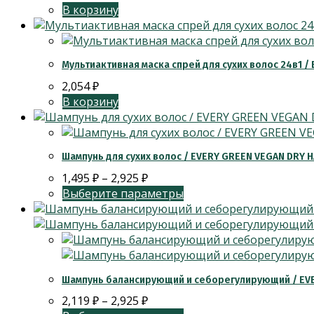
В корзину
Мультиактивная маска спрей для сухих волос 24в1 /
2,054
₽
В корзину
Шампунь для сухих волос / EVERY GREEN VEGAN DRY
1,495
₽
–
2,925
₽
Выберите параметры
Шампунь балансирующий и себорегулирующий / EV
2,119
₽
–
2,925
₽