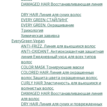
DAMAGED HAIR Восстанавливающая линия
(3)
DRY HAIR Линия для сухих волос
(3)
EVERY GREEN СТАЙЛИНГ
(10)
EVERY GREEN. Окрашивание
(6)
Трихология
(9)
Химическая завивка
(3)
EveryGreen Vegan
(133)
ANTI-FRIZZ. Линия для вьющихся волос
(4)
ANTI-OXIDANT. Антиоксидантная защитная
линия Ежедневный уход для всех типов
волос
(2)
COLOR MASK Тонирующие маски
(6)
COLORED HAIR Линия для окрашенных
волос Защита цвета окрашенных волос.
(3)
CURLY HAIR Эластичность для вьющихся и
волнистых волос.
(3)
DAMAGED HAIR Восстанавливающая линия
для волос
(5)
DRY HAIR Линия для сухих и поврежденных