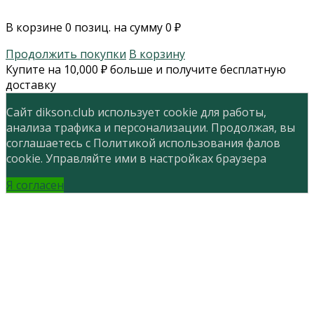
В корзине
0
позиц. на сумму
0
₽
Продолжить покупки
В корзину
Купите на
10,000
₽
больше и получите бесплатную
доставку
Сайт dikson.club использует cookie для работы,
анализа трафика и персонализации. Продолжая, вы
соглашаетесь с Политикой использования фалов
cookie. Управляйте ими в настройках браузера
Я согласен