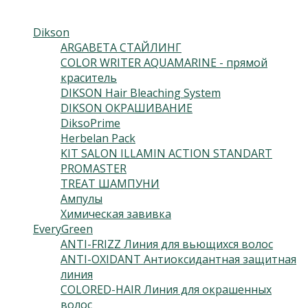
Каталог
Dikson
(230)
ARGABETA СТАЙЛИНГ
(15)
COLOR WRITER AQUAMARINE - прямой
краситель
(10)
DIKSON Hair Bleaching System
(9)
DIKSON ОКРАШИВАНИЕ
(115)
DiksoPrime
(54)
Herbelan Pack
(2)
KIT SALON ILLAMIN ACTION STANDART
(1)
PROMASTER
(13)
TREAT ШАМПУНИ
(2)
Ампулы
(7)
Химическая завивка
(2)
EveryGreen
(46)
ANTI-FRIZZ Линия для вьющихся волос
(4)
ANTI-OXIDANT Антиоксидантная защитная
линия
(3)
COLORED-HAIR Линия для окрашенных
волос
(5)