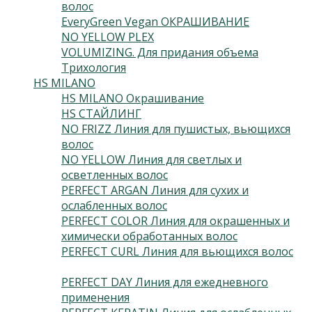
волос
(3)
EveryGreen Vegan ОКРАШИВАНИЕ
(92)
NO YELLOW PLEX
(4)
VOLUMIZING. Для придания объема
(3)
Трихология
(7)
HS MILANO
(41)
HS MILANO Окрашивание
(3)
HS СТАЙЛИНГ
(13)
NO FRIZZ Линия для пушистых, вьющихся
волос
(4)
NO YELLOW Линия для светлых и
осветленных волос
(3)
PERFECT ARGAN Линия для сухих и
ослабленных волос
(3)
PERFECT COLOR Линия для окрашенных и
химически обработанных волос
(3)
PERFECT CURL Линия для вьющихся волос
(3)
PERFECT DAY Линия для ежедневного
применения
(2)