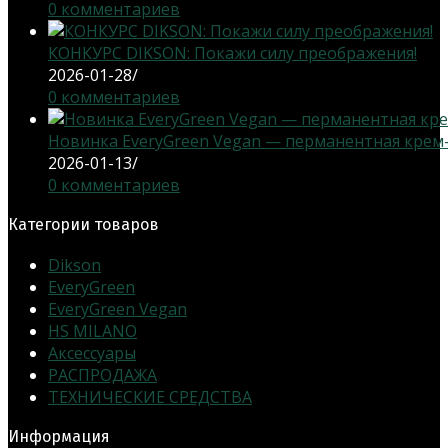
0 комментариев
КОНКУРС DIKSON: Покажи силу преображения!
2026-01-28
/
0 комментариев
Новинка EveryGreen Vegan — перманентная крем-кр
2026-01-13
/
0 комментариев
Категории товаров
Dikson
EveryGreen
EveryGreen Vegan
HS MILANO
Аксессуары
РАСПРОДАЖА
ТЕХНИЧЕСКИЕ СРЕДСТВА
Информация