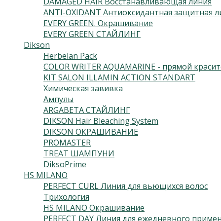
DAMAGED HAIR Восстанавливающая линия
ANTI-OXIDANT Антиоксидантная защитная л
EVERY GREEN. Окрашивание
EVERY GREEN СТАЙЛИНГ
Dikson
Herbelan Pack
COLOR WRITER AQUAMARINE - прямой красит
KIT SALON ILLAMIN ACTION STANDART
Химическая завивка
Ампулы
ARGABETA СТАЙЛИНГ
DIKSON Hair Bleaching System
DIKSON ОКРАШИВАНИЕ
PROMASTER
TREAT ШАМПУНИ
DiksoPrime
HS MILANO
PERFECT CURL Линия для вьющихся волос
Трихология
HS MILANO Окрашивание
PERFECT DAY Линия для ежедневного приме