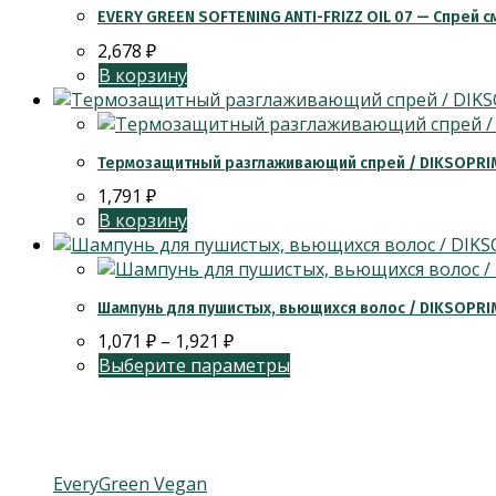
EVERY GREEN SOFTENING ANTI-FRIZZ OIL 07 — Спрей 
2,678
₽
В корзину
Термозащитный разглаживающий спрей / DIKSOPRIME
1,791
₽
В корзину
Шампунь для пушистых, вьющихся волос / DIKSOPRIM
1,071
₽
–
1,921
₽
Выберите параметры
Категории товаров
EveryGreen Vegan