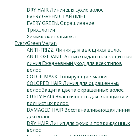
(3)
DRY HAIR Линия для сухих волос
(3)
EVERY GREEN СТАЙЛИНГ
(10)
EVERY GREEN. Окрашивание
(6)
Трихология
(9)
Химическая завивка
(3)
EveryGreen Vegan
(133)
ANTI-FRIZZ. Линия для вьющихся волос
(4)
ANTI-OXIDANT. Антиоксидантная защитная
линия Ежедневный уход для всех типов
волос
(2)
COLOR MASK Тонирующие маски
(6)
COLORED HAIR Линия для окрашенных
волос Защита цвета окрашенных волос.
(3)
CURLY HAIR Эластичность для вьющихся и
волнистых волос.
(3)
DAMAGED HAIR Восстанавливающая линия
для волос
(5)
DRY HAIR Линия для сухих и поврежденных
волос
(3)