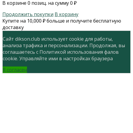
В корзине
0
позиц. на сумму
0
₽
Продолжить покупки
В корзину
Купите на
10,000
₽
больше и получите бесплатную
доставку
Сайт dikson.club использует cookie для работы,
анализа трафика и персонализации. Продолжая, вы
соглашаетесь с Политикой использования фалов
cookie. Управляйте ими в настройках браузера
Я согласен