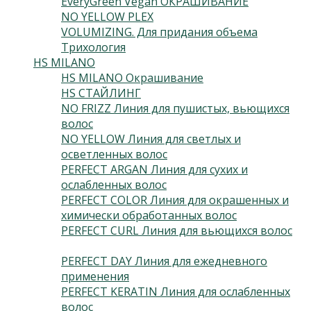
EveryGreen Vegan ОКРАШИВАНИЕ
(92)
NO YELLOW PLEX
(4)
VOLUMIZING. Для придания объема
(3)
Трихология
(7)
HS MILANO
(41)
HS MILANO Окрашивание
(3)
HS СТАЙЛИНГ
(13)
NO FRIZZ Линия для пушистых, вьющихся
волос
(4)
NO YELLOW Линия для светлых и
осветленных волос
(3)
PERFECT ARGAN Линия для сухих и
ослабленных волос
(3)
PERFECT COLOR Линия для окрашенных и
химически обработанных волос
(3)
PERFECT CURL Линия для вьющихся волос
(3)
PERFECT DAY Линия для ежедневного
применения
(2)
PERFECT KERATIN Линия для ослабленных
волос
(3)