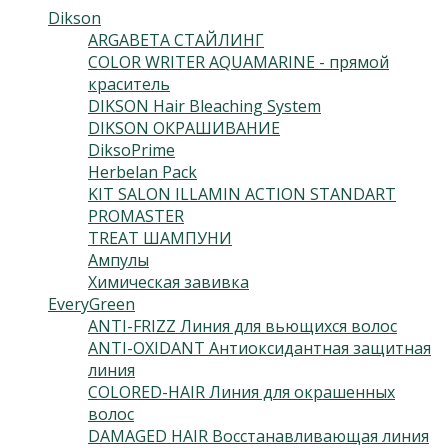
Dikson
(230)
ARGABETA СТАЙЛИНГ
(15)
COLOR WRITER AQUAMARINE - прямой
краситель
(10)
DIKSON Hair Bleaching System
(9)
DIKSON ОКРАШИВАНИЕ
(115)
DiksoPrime
(54)
Herbelan Pack
(2)
KIT SALON ILLAMIN ACTION STANDART
(1)
PROMASTER
(13)
TREAT ШАМПУНИ
(2)
Ампулы
(7)
Химическая завивка
(2)
EveryGreen
(46)
ANTI-FRIZZ Линия для вьющихся волос
(4)
ANTI-OXIDANT Антиоксидантная защитная
линия
(3)
COLORED-HAIR Линия для окрашенных
волос
(5)
DAMAGED HAIR Восстанавливающая линия