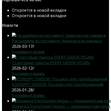
Откроется в новой вкладке
Откроется в новой вкладке
Новости
Расширяем ассортимент: Химическая завивка
2026-03-17
/
0 комментариев
Стартовые пакеты EVERY GREEN VEGAN
2026-02-12
/
0 комментариев
КОНКУРС DIKSON: Покажи силу преображения!
2026-01-28
/
0 комментариев
Новинка EveryGreen Vegan — перманентная крем-кр