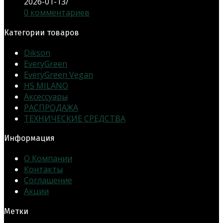
2026-01-13
/
0 комментариев
Категории товаров
Dikson
EveryGreen
EveryGreen Vegan
HS MILANO
Аксессуары
РАСПРОДАЖА
ТЕХНИЧЕСКИЕ СРЕДСТВА
Информация
О Компании
Контакты
Соглашение
Акции
Метки