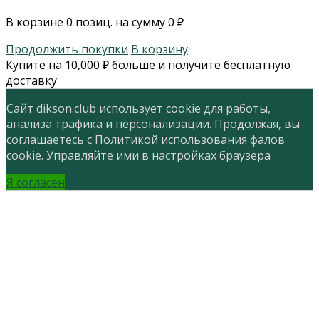
В корзине
0
позиц. на сумму
0
₽
Продолжить покупки
В корзину
Купите на
10,000
₽
больше и получите бесплатную
доставку
Сайт dikson.club использует cookie для работы,
анализа трафика и персонализации. Продолжая, вы
соглашаетесь с Политикой использования фалов
cookie. Управляйте ими в настройках браузера
Я согласен