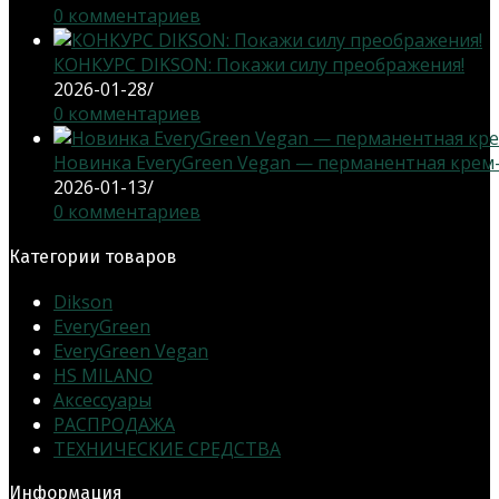
0 комментариев
КОНКУРС DIKSON: Покажи силу преображения!
2026-01-28
/
0 комментариев
Новинка EveryGreen Vegan — перманентная крем-кр
2026-01-13
/
0 комментариев
Категории товаров
Dikson
EveryGreen
EveryGreen Vegan
HS MILANO
Аксессуары
РАСПРОДАЖА
ТЕХНИЧЕСКИЕ СРЕДСТВА
Информация