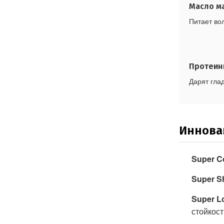
Масло м
Питает во
Протеин
Дарят глад
Иннова
Super Co
Super S
Super L
стойкост