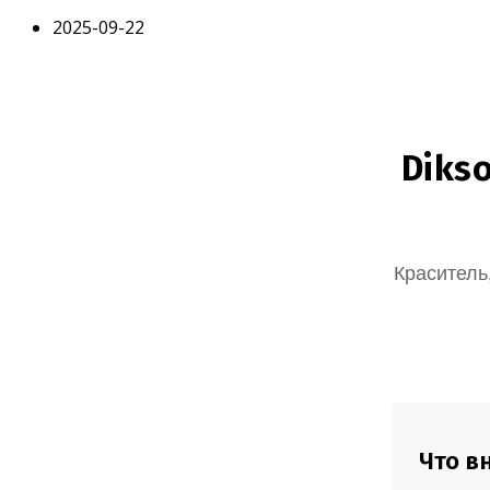
Запись
2025-09-22
опубликована:
Diks
Краситель
Что в