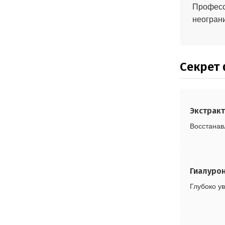
Професси
неогран
Секрет
Экстракт
Восстанав
Гиалуро
Глубоко у