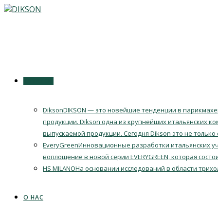
Перейти
к
содержимому
КАТАЛОГ
Dikson
DIKSON — это новейшие тенденции в парикмахер
продукции. Dikson одна из крупнейших итальянских ко
выпускаемой продукции. Сегодня Dikson это не только
EveryGreen
Инновационные разработки итальянских уч
воплощение в новой серии EVERYGREEN, которая состои
HS MILANO
На основании исследований в области трихо
О НАС