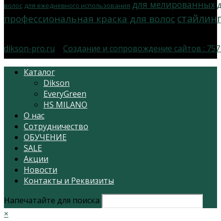
для мелированных
волос
для ежедневного использования
стайлин
профессиональная краска для волос
dikson-pro.ru
|
Создание и сопровождение сайтов :
757
Каталог
Dikson
EveryGreen
HS MILANO
О нас
Сотрудничество
ОБУЧЕНИЕ
SALE
Акции
Новости
Контакты и Реквизиты
Напечатайте для поиска
×