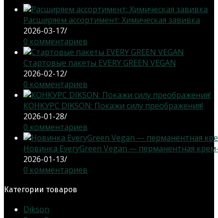
вкладке
Расширяем ассортимент: Химическая завивка
2026-03-17
/
0 комментариев
Стартовые пакеты EVERY GREEN VEGAN
2026-02-12
/
0 комментариев
КОНКУРС DIKSON: Покажи силу преображения!
2026-01-28
/
0 комментариев
Новинка EveryGreen Vegan — перманентная крем-кр
2026-01-13
/
0 комментариев
Категории товаров
Dikson