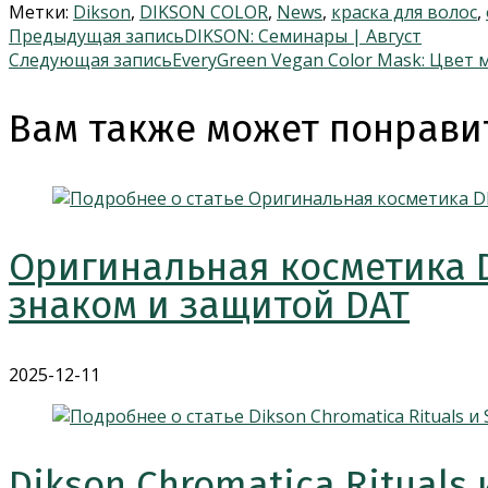
Метки:
Dikson
,
DIKSON COLOR
,
News
,
краска для волос
,
Еще
Предыдущая запись
DIKSON: Семинары | Август
Следующая запись
EveryGreen Vegan Color Mask: Цвет 
статьи
Вам также может понрави
Оригинальная косметика 
знаком и защитой DAT
2025-12-11
Dikson Chromatica Rituals