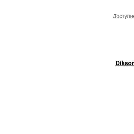
Доступн
Dikson