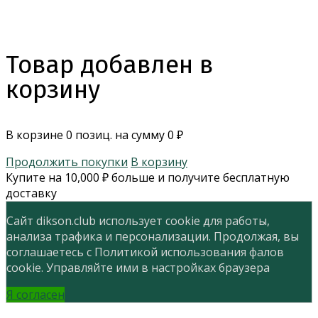
Товар добавлен в
корзину
В корзине
0
позиц. на сумму
0
₽
Продолжить покупки
В корзину
Купите на
10,000
₽
больше и получите бесплатную
доставку
Сайт dikson.club использует cookie для работы,
анализа трафика и персонализации. Продолжая, вы
соглашаетесь с Политикой использования фалов
cookie. Управляйте ими в настройках браузера
Я согласен