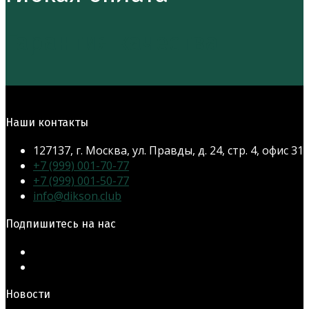
Гарантия качества
Наши контакты
127137, г. Москва, ул. Правды, д. 24, стр. 4, офис 31
Откроется
+7 (999) 001-70-77
в
Откроется
+7 (999) 001-50-77
Откроется
вашем
в
info@dikson.club
в
приложении
вашем
Подпишитесь на нас
вашем
приложении
приложении
Откроется
в
Откроется
новой
в
Новости
вкладке
новой