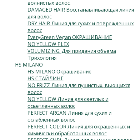
волнистых волос.
(3)
DAMAGED HAIR Восстанавливающая линия
для волос
(5)
DRY HAIR Линия для сухих и поврежденных
волос
(3)
EveryGreen Vegan ОКРАШИВАНИЕ
(92)
NO YELLOW PLEX
(4)
VOLUMIZING. Для придания объема
(3)
Трихология
(7)
HS MILANO
(41)
HS MILANO Окрашивание
(3)
HS СТАЙЛИНГ
(13)
NO FRIZZ Линия для пушистых, вьющихся
волос
(4)
NO YELLOW Линия для светлых и
осветленных волос
(3)
PERFECT ARGAN Линия для сухих и
ослабленных волос
(3)
PERFECT COLOR Линия для окрашенных и
химически обработанных волос
(3)