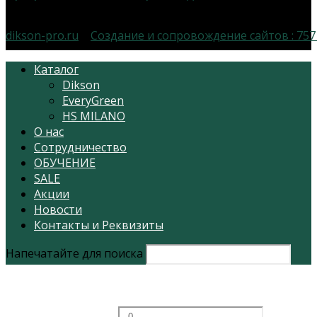
dikson-pro.ru
|
Создание и сопровождение сайтов :
757
Каталог
Dikson
EveryGreen
HS MILANO
О нас
Сотрудничество
ОБУЧЕНИЕ
SALE
Акции
Новости
Контакты и Реквизиты
Напечатайте для поиска
Фильтровать по цене
Минимальная цена