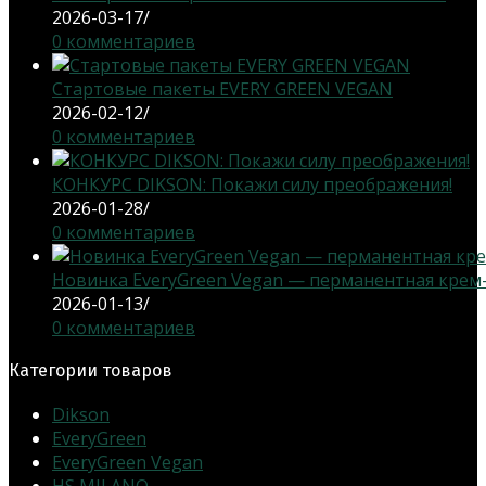
2026-03-17
/
0 комментариев
Стартовые пакеты EVERY GREEN VEGAN
2026-02-12
/
0 комментариев
КОНКУРС DIKSON: Покажи силу преображения!
2026-01-28
/
0 комментариев
Новинка EveryGreen Vegan — перманентная крем-кр
2026-01-13
/
0 комментариев
Категории товаров
Dikson
EveryGreen
EveryGreen Vegan