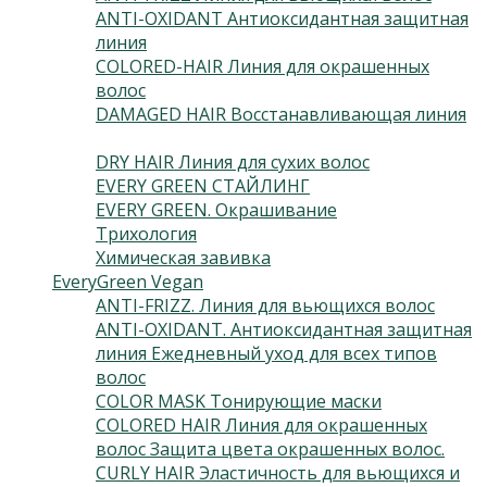
ANTI-OXIDANT Антиоксидантная защитная
линия
(3)
COLORED-HAIR Линия для окрашенных
волос
(5)
DAMAGED HAIR Восстанавливающая линия
(3)
DRY HAIR Линия для сухих волос
(3)
EVERY GREEN СТАЙЛИНГ
(10)
EVERY GREEN. Окрашивание
(6)
Трихология
(9)
Химическая завивка
(3)
EveryGreen Vegan
(133)
ANTI-FRIZZ. Линия для вьющихся волос
(4)
ANTI-OXIDANT. Антиоксидантная защитная
линия Ежедневный уход для всех типов
волос
(2)
COLOR MASK Тонирующие маски
(6)
COLORED HAIR Линия для окрашенных
волос Защита цвета окрашенных волос.
(3)
CURLY HAIR Эластичность для вьющихся и