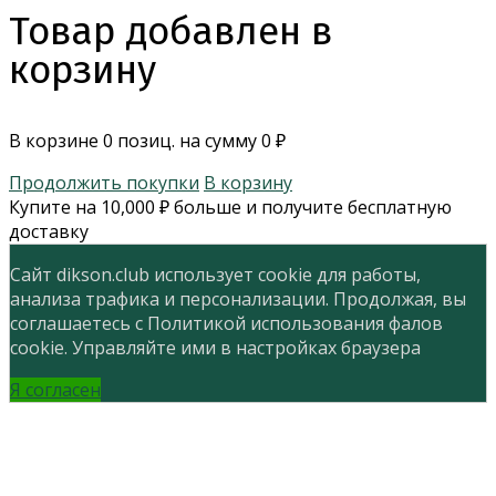
Товар добавлен в
корзину
В корзине
0
позиц. на сумму
0
₽
Продолжить покупки
В корзину
Купите на
10,000
₽
больше и получите бесплатную
доставку
Сайт dikson.club использует cookie для работы,
анализа трафика и персонализации. Продолжая, вы
соглашаетесь с Политикой использования фалов
cookie. Управляйте ими в настройках браузера
Я согласен