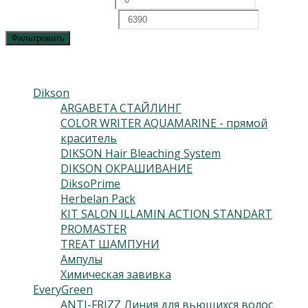
Максимальная цена
Фильтровать
Каталог
Dikson
(230)
ARGABETA СТАЙЛИНГ
(15)
COLOR WRITER AQUAMARINE - прямой
краситель
(10)
DIKSON Hair Bleaching System
(9)
DIKSON ОКРАШИВАНИЕ
(115)
DiksoPrime
(54)
Herbelan Pack
(2)
KIT SALON ILLAMIN ACTION STANDART
(1)
PROMASTER
(13)
TREAT ШАМПУНИ
(2)
Ампулы
(7)
Химическая завивка
(2)
EveryGreen
(46)
ANTI-FRIZZ Линия для вьющихся волос
(4)