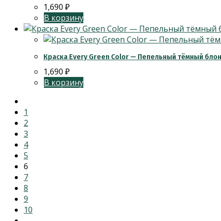
1,690
₽
В корзину
Краска Every Green Color — Пепельный тёмный бло
1,690
₽
В корзину
1
2
3
4
5
6
7
8
9
10