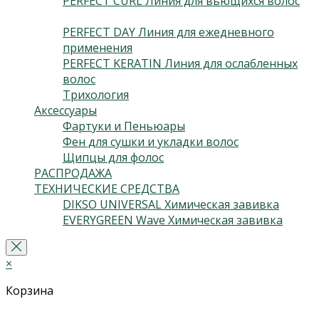
PERFECT CURL Линия для вьющихся волос
(3)
PERFECT DAY Линия для ежедневного
применения
(2)
PERFECT KERATIN Линия для ослабленных
волос
(3)
Трихология
(2)
Аксессуары
(24)
Фартуки и Пеньюары
(2)
Фен для сушки и укладки волос
(5)
Щипцы для фолос
(2)
РАСПРОДАЖА
(13)
ТЕХНИЧЕСКИЕ СРЕДСТВА
(5)
DIKSO UNIVERSAL Химическая завивка
(2)
EVERYGREEN Wave Химическая завивка
(3)
×
Корзина